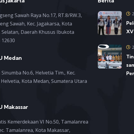
s Jakarta
Berita
engseng Sawah Raya No.17, RT.8/RW.3,
Pe
eng Sawah, Kec. Jagakarsa, Kota
XV
a Selatan, Daerah Khusus Ibukota
a 12630
Tin
U Medan
sam
u Sinumba No.6, Helvetia Tim., Kec.
Pe
Helvetia, Kota Medan, Sumatera Utara
 Makassar
rintis Kemerdekaan VI No.50, Tamalanrea
Kec. Tamalanrea, Kota Makassar,