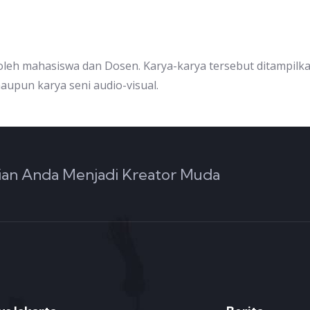
 oleh mahasiswa dan Dosen. Karya-karya tersebut ditampil
upun karya seni audio-visual.
an Anda Menjadi Kreator Muda