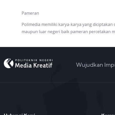
Pameran
Polimedia memiliki karya-karya yang diciptakan
maupun luar negeri baik pameran percetakan ma
Wujudkan Impi