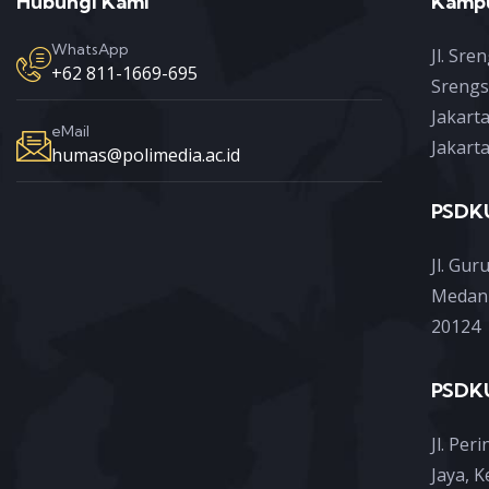
Hubungi Kami
Kampu
WhatsApp
Jl. Sr
+62 811-1669-695
Srengs
Jakart
eMail
Jakart
humas@polimedia.ac.id
PSDK
Jl. Gur
Medan 
20124
PSDKU
Jl. Pe
Jaya, 