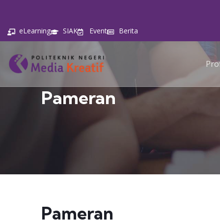
eLearning
SIAK
Event
Berita
Prof
Pameran
Pameran