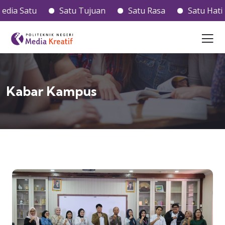
atu
Satu Tujuan
Satu Rasa
Satu Hati
S
Kabar Kampus