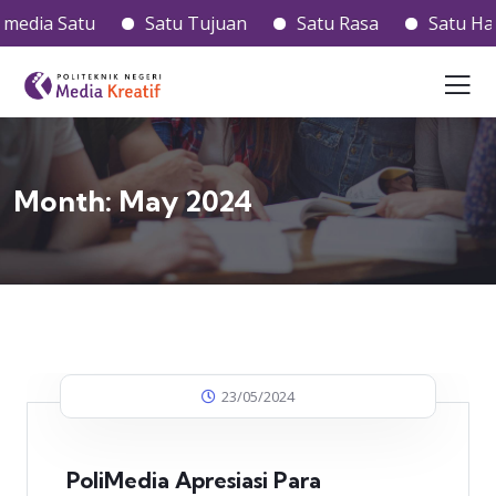
a Satu
Satu Tujuan
Satu Rasa
Satu Hati
Month:
May 2024
23/05/2024
PoliMedia Apresiasi Para