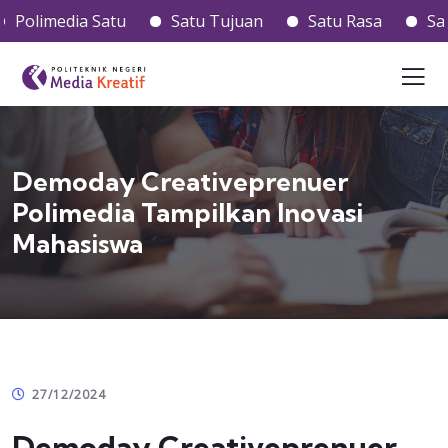
olimedia Satu
Satu Tujuan
Satu Rasa
Satu H
Demoday Creativeprenuer
Polimedia Tampilkan Inovasi
Mahasiswa
27/12/2024
Demoday Creativeprenuer