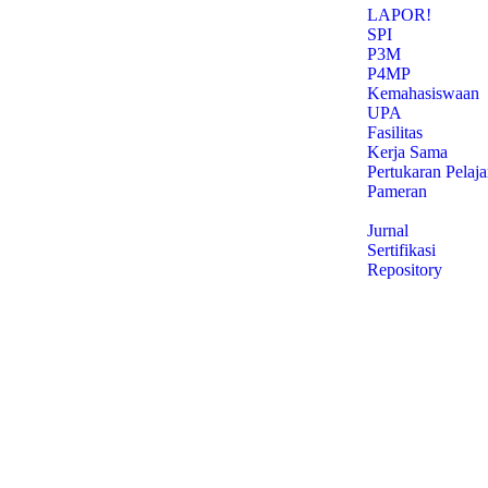
LAPOR!
SPI
P3M
P4MP
Kemahasiswaan
UPA
Fasilitas
Kerja Sama
Pertukaran Pelaja
Pameran
Publikasi
Jurnal
Sertifikasi
Repository
Polimedia Berdampak