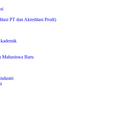
si
itasi PT dan Akreditasi Prodi)
Akademik
a
n Mahasiswa Baru
ndustri
i
h
arta Mahasiswa Unggul (KJMU)
masi Pendidikan Tinggi)
s
itra