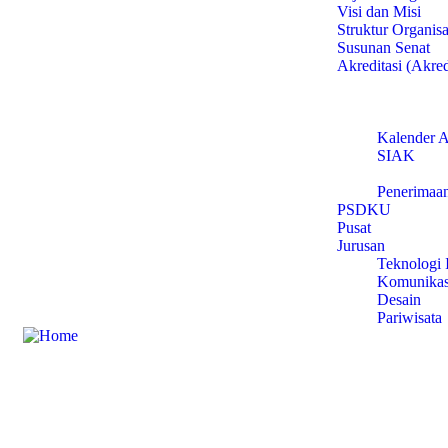
Visi dan Misi
Struktur Organisa
Susunan Senat
Akreditasi (Akred
LAKIN
Akademik
Mahasiswa
Kalender 
SIAK
Calon Mahasisw
Penerimaa
PSDKU
Pusat
Jurusan
Teknologi I
Komunikas
Desain
Pariwisata
Beasiswa
KIP-Kulia
Kartu Jak
ADik (Afir
Bidik Mani
Beasiswa M
Layanan