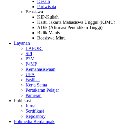
Desain
Pariwisata
Beasiswa
KIP-Kuliah
Kartu Jakarta Mahasiswa Unggul (KJMU)
ADik (Afirmasi Pendidikan Tinggi)
Bidik Manis
Beasiswa Mitra
Layanan
LAPOR!
SPI
P3M
P4MP
Kemahasiswaan
UPA
Fasilitas
Kerja Sama
Pertukaran Pelajar
Pameran
Publikasi
Jurnal
Sertifikasi
Repository
Polimedia Berdampak